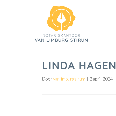
LINDA HAGE
Door
vanlimburgsirum
|
2 april 2024