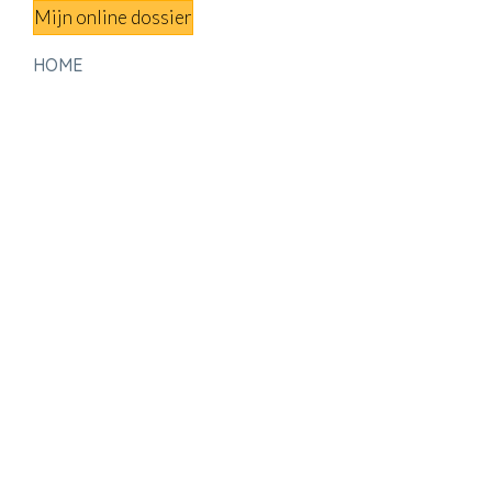
Mijn online dossier
HOME
DIENSTEN
KANTOOR
FRAUDE HERK